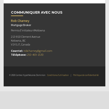
COMMUNIQUER AVEC NOUS
Rob Charney
Mortgage Broker
Permis d’initiateur #Kelowna
213-810 Clement Avenue
Kelowna, BC
V1Y 0J7, Canada
Courriel:
robcharney@gmail.com
Téléphone:
250-469-1530
© 2026 Centres Hypothécaires Dominion
Conditions d’utilisation
|
Politique de confidentialité