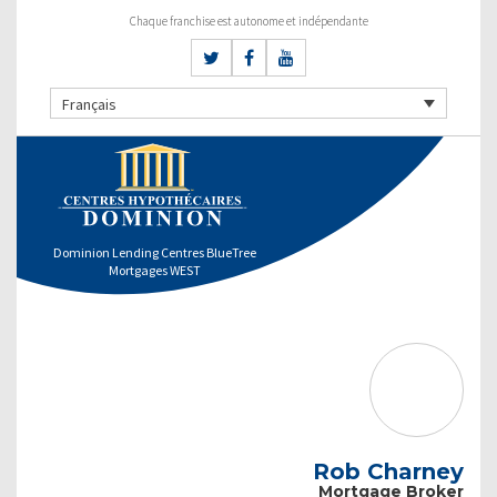
Chaque franchise est autonome et indépendante
Français
Dominion Lending Centres BlueTree
Mortgages WEST
Rob Charney
Mortgage Broker